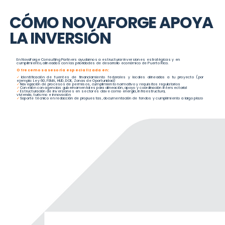
CÓMO NOVAFORGE APOYA
LA INVERSIÓN
En NovaForge Consulting Partners ayudamos a estructurar inversiones estratégicas y en
cumplimiento, alineadas con las prioridades de desarrollo económico de Puerto Rico.
Ofrecemos asesoría especializada en:
✓
Identificación de fuentes de financiamiento federales y locales alineadas a tu proyecto (por
ejemplo: Ley 60, FEMA, HUD, DOE, Zonas de Oportunidad)
✓
Navegación de procesos de permisos, cumplimiento normativo y requisitos regulatorios
✓
Conexión con agencias gubernamentales para alineación, apoyo y coordinación intersectorial
✓
Estructuración de inversiones en sectores clave como energía, infraestructura,
vivienda, turismo e innovación
✓
Soporte técnico en redacción de propuestas, documentación de fondos y cumplimiento a largo plazo