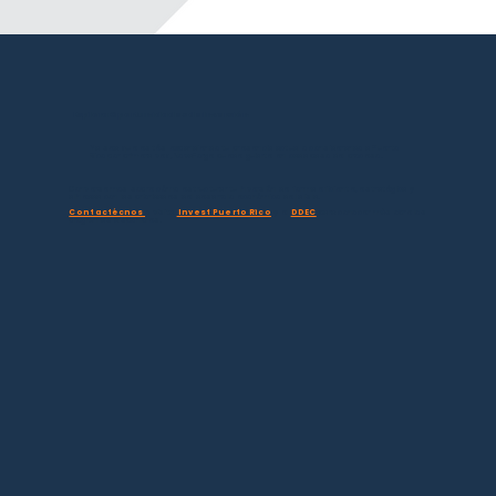
Explora Oportunidades de Inversión
Ya sea que estés expandiendo tu presencia actual o considerando a Puerto
Rico por primera vez, NovaForge puede guiarte en cada paso del proceso.
Conversemos sobre cómo estructurar tu inversión de forma eficiente, estratégica y
alineada con las prioridades del desarrollo económico de la isla.
Contactécnos
o visita
Invest Puerto Rico
y el
DDEC
para conocer más obre los
programas disponibles.