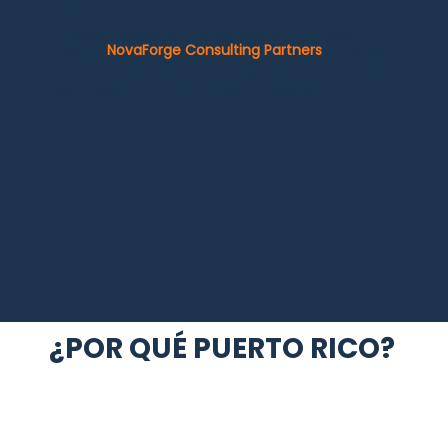
crecimiento transformador.
Ya seas inversionista, empresario o entidad
pública,
NovaForge Consulting Partners
te ayuda
a navegar este entorno en evolución para
estructurar proyectos estratégicos, conformes y
orientados al futuro.focused projects.
¿POR QUÉ PUERTO RICO?