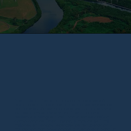
Puerto Rico ofrece un panorama de inversión
único, que combina las protecciones legales de
una jurisdicción estadounidense con incentivos
locales competitivos y una fuerza laboral
resiliente y bilingüe. Casi toda la isla se califica
como Zona de Oportunidad, y más de $40 mil
millones en fondos federales de recuperación y
mitigación han posicionado a Puerto Rico para un