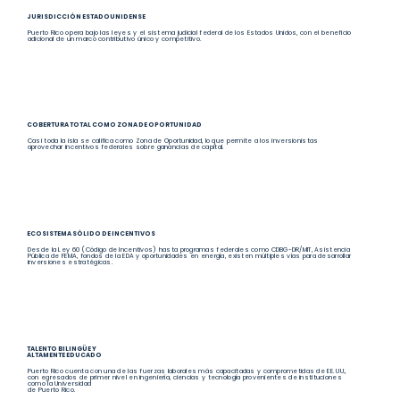
JURISDICCIÓN ESTADOUNIDENSE
Puerto Rico opera bajo las leyes y el sistema judicial federal de los Estados Unidos, con el beneficio
adicional de un marco contributivo único y competitivo.
COBERTURA TOTAL COMO ZONA DE OPORTUNIDAD
Casi toda la isla se califica como Zona de Oportunidad, lo que permite a los inversionistas
aprovechar incentivos federales sobre ganancias de capital.
ECOSISTEMA SÓLIDO DE INCENTIVOS
Desde la Ley 60 (Código de Incentivos) hasta programas federales como CDBG-DR/MIT, Asistencia
Pública de FEMA, fondos de la EDA y oportunidades en energía, existen múltiples vías para desarrollar
inversiones estratégicas.
TALENTO BILINGÜE Y
ALTAMENTE EDUCADO
Puerto Rico cuenta con una de las fuerzas laborales más capacitadas y comprometidas de EE. UU.,
con egresados de primer nivel en ingeniería, ciencias y tecnología provenientes de instituciones
como la Universidad
de Puerto Rico.