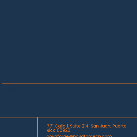
HOME
PROJECTS
OUR TEAM
ABOUT US
CONTACT
771 Calle 1, Suite 214, San Juan, Puerto
Rico 00920
novaforge@novaforgecp.com