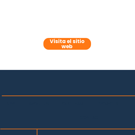
Visita el sitio
web
HOME
PROJECTS
OUR TEAM
ABOUT US
CONTACT